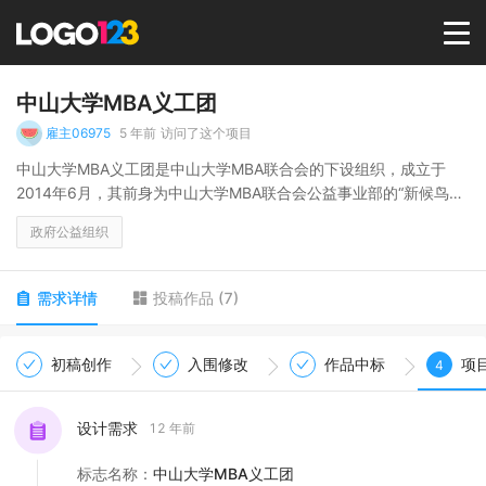
首页
中山大学MBA义工团
雇主06975
5 年前
访问了这个项目
选择套餐→
中山大学MBA义工团是中山大学MBA联合会的下设组织，成立于
2014年6月，其前身为中山大学MBA联合会公益事业部的“新候鸟图
书”项目团队。通过组织义工服务活动，倡导“参与、互助、奉献、进
LOGO案例
政府公益组织
步”的义工精神。
商标版权
需求详情
投稿作品
(
7
)
LOGO
初稿创作
入围修改
作品中标
项
4
登录 / 注册
设计需求
12 年前
标志名称
：
中山大学MBA义工团