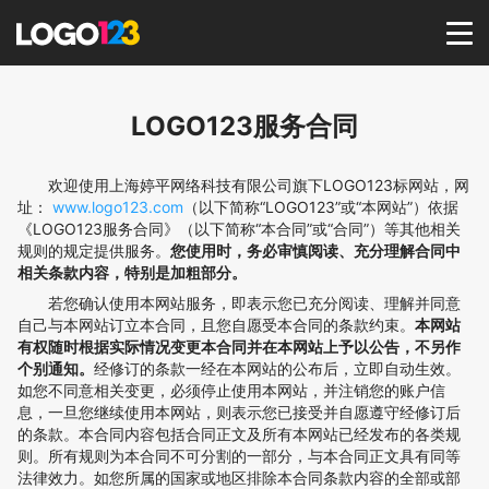
首页
LOGO123服务合同
选择套餐→
欢迎使用上海婷平网络科技有限公司旗下LOGO123标网站，网
址：
www.logo123.com
（以下简称“LOGO123”或“本网站”）依据
《LOGO123服务合同》（以下简称“本合同”或“合同”）等其他相关
LOGO案例
规则的规定提供服务。
您使用时，务必审慎阅读、充分理解合同中
相关条款内容，特别是加粗部分。
商标版权
若您确认使用本网站服务，即表示您已充分阅读、理解并同意
自己与本网站订立本合同，且您自愿受本合同的条款约束。
本网站
有权随时根据实际情况变更本合同并在本网站上予以公告，不另作
LOGO
个别通知。
经修订的条款一经在本网站的公布后，立即自动生效。
如您不同意相关变更，必须停止使用本网站，并注销您的账户信
息，一旦您继续使用本网站，则表示您已接受并自愿遵守经修订后
登录 / 注册
的条款。本合同内容包括合同正文及所有本网站已经发布的各类规
则。所有规则为本合同不可分割的一部分，与本合同正文具有同等
法律效力。如您所属的国家或地区排除本合同条款内容的全部或部