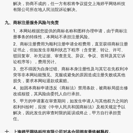
解决，协商不成的，任一方有权将争议提交上海婷平网络科技
有限公司所在地人民法院诉讼解决。
九、商标注册服务风险与免责
1、本网站根据您提供的商标名称和图样办理申请，由于商标注
册事务的特殊性，本网站不承担注册风险。
2、商标注册费用为顺利注册申请全程费用，直至获得商标注册
证书止，但如发生非顺利状态下程序（含变更、转让、许可、
驳回复审、补充证据、审查意见、异议、争议、答辩及其它诉
讼程序等），费用另计。
3、您不得因为自身过错、商标本身注册性及与其它在先权利冲
突等非本网站能预见、克服或避免的原因造成注册失败或其他
损失，要求本网站退款或索赔。
4、如因本商标申请违反《商标法》禁用条款，被商标局提出修
改或核驳，其风险由委托人自行承担。
5、甲方的申请案在审查期间，如发生申请人与其他权力之间的
权利纠纷时，应按《中华人民共和国商标法》及相关规定予以
解决，因此发生的审查时限的延误或终止，甲方自行承担责
任。
十、上海婷平网络科技有限公司对本合同拥有最终解释权。