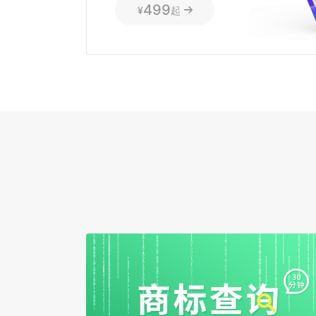
499
¥
起