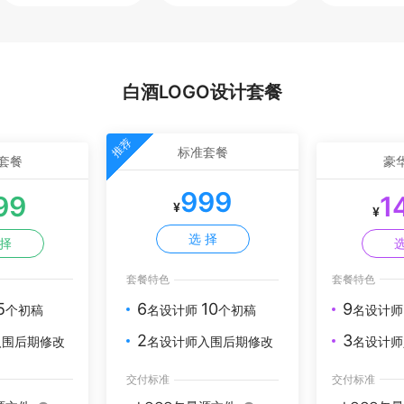
白酒LOGO设计套餐
推荐
标准套餐
套餐
豪
999
99
1
¥
¥
选 择
 择
选
套餐特色
套餐特色
5
9
6
10
个初稿
名设计
名设计师
个初稿
3
2
入围后期修改
名设计师
名设计师入围后期修改
交付标准
交付标准