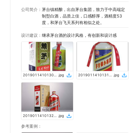
公司简介
：
茅台镇精酿，出自茅台集团，致力于中高端定
制型白酒，品质上佳，口感醇厚，酒精度53
度，和茅台飞天系列有相似之处。
设计建议
：
继承茅台酒的设计风格，有创新和设计感
2019011410130435414335
.
jpg
2019011410131235414335
.
jpg
2019011410132235414335
.
jpg
参考案例
：