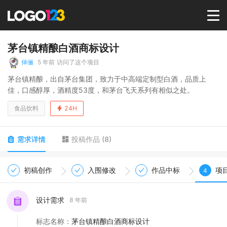
首页
茅台镇精酿白酒商标设计
倬俪
5 年前
访问了这个项目
选择套餐→
茅台镇精酿，出自茅台集团，致力于中高端定制型白酒，品质上
佳，口感醇厚，酒精度53度，和茅台飞天系列有相似之处。
LOGO案例
食品饮料
24H
商标版权
需求详情
投稿作品
(
8
)
LOGO
初稿创作
入围修改
作品中标
项
4
登录 / 注册
设计需求
8 年前
标志名称
：
茅台镇精酿白酒商标设计