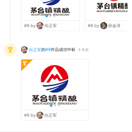
#9 by
向正军
#8 by
孙金泽
的
#
9
作品成功中标
向正军
8 年前
#9 by
向正军