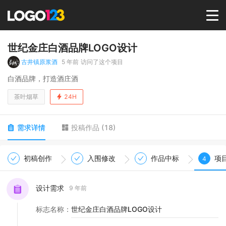
首页
世纪金庄白酒品牌LOGO设计
古井镇原浆酒
5 年前
访问了这个项目
选择套餐→
白酒品牌，打造酒庄酒
茶叶烟草
24H
LOGO案例
需求详情
投稿作品
(
18
)
商标版权
初稿创作
入围修改
作品中标
项
4
LOGO
设计需求
9 年前
登录 / 注册
标志名称
：
世纪金庄白酒品牌LOGO设计