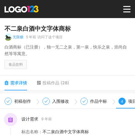
首页
不二泉白酒中文字体商标
无限极
5 年前
访问了这个项目
选择套餐→
白酒商标（已注册），独一无二之泉，第一泉，快乐之泉，崇尚自
然等等寓意。
LOGO案例
食品饮料
商标版权
需求详情
投稿作品
(
28
)
LOGO
初稿创作
入围修改
作品中标
项
4
登录 / 注册
设计需求
9 年前
标志名称
：
不二泉白酒中文字体商标