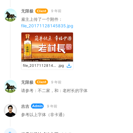
无限极
9 年前
雇主上传了一个附件：
file_20171128145835.jpg
file_20171128145835
.
jpg
无限极
9 年前
请参考：不二家，和：老村长的字体
吉吉
9 年前
参考以上字体（非卡通）