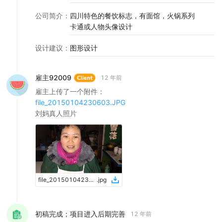
公司简介
：
四川特色的餐饮标志，有面馆，火锅系列
卡通或人物头像设计
设计建议
：
图形设计
雇主92009
12 年前
雇主上传了一个附件：
file_20150104230603.JPG
刘妈真人照片
file_20150104230603
.
jpg
初稿完成；项目进入后期完善
12 年前