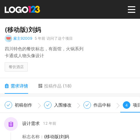
首页
(移动版)刘妈
雇主92009
5 年前
访问了这个项目
选择套餐→
四川特色的餐饮标志，有面馆，火锅系列
卡通或人物头像设计
LOGO案例
餐饮酒店
商标版权
需求详情
投稿作品
(
18
)
LOGO
初稿创作
入围修改
作品中标
项
4
登录 / 注册
设计需求
12 年前
标志名称
：
(移动版)刘妈