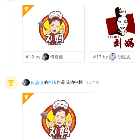
#18 by
何嘉健
#17 by
胡红志
的
#
18
作品成功中标
何嘉健
12 年前