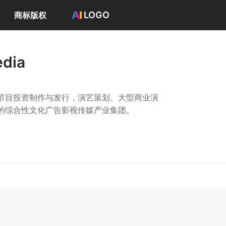
LOGO
商标版权
首页
选择套餐→
dia
LOGO案例
商标版权
LOGO
节目投资制作与发行，演艺策划、大型商业演
登录 / 注册
的综合性文化广告影视传媒产业集团。