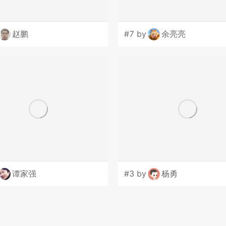
赵鹏
#7 by
余亮亮
谭家强
#3 by
杨勇