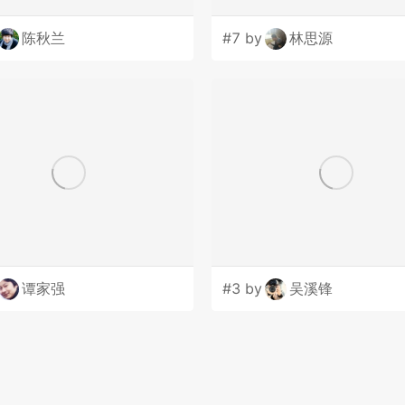
陈秋兰
#7 by
林思源
谭家强
#3 by
吴溪锋