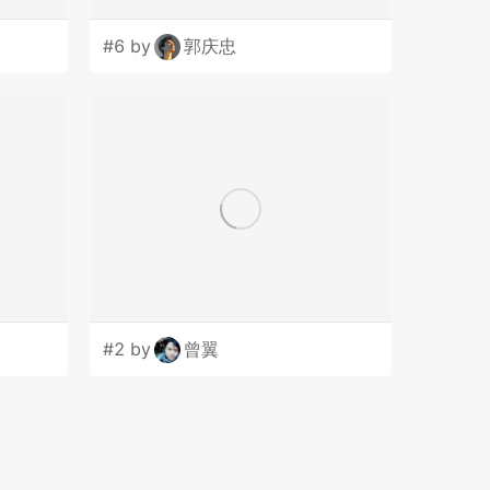
#6 by
郭庆忠
#2 by
曾翼