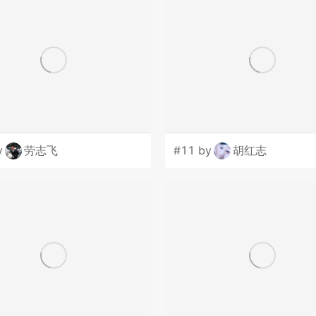
y
劳志飞
#11 by
胡红志