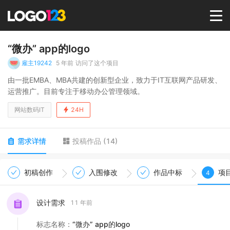
首页
“微办” app的logo
雇主19242
5 年前
访问了这个项目
选择套餐→
由一批EMBA、MBA共建的创新型企业，致力于IT互联网产品研发、
运营推广。目前专注于移动办公管理领域。
LOGO案例
网站数码IT
24H
商标版权
需求详情
投稿作品
(
14
)
LOGO
初稿创作
入围修改
作品中标
项
4
登录 / 注册
设计需求
11 年前
标志名称
：
“微办” app的logo