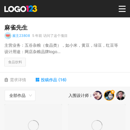
首页
麻雀先生
雇主23808
5 年前
访问了这个项目
选择套餐→
主营业务：五谷杂粮（食品类），如小米，黄豆，绿豆，红豆等
设计用途：网店杂粮品牌logo
品牌定位：我们依托内蒙古碧水蓝天的环境优势，销售绿色无污染
LOGO案例
食品饮料
的五谷杂粮，后期可能还会拓展销售品类，但都在食品的大类目
下。
名称由来：麻雀是北方常见的鸟类，喜食五谷。起名“麻雀先生”，就
商标版权
需求详情
投稿作品
(
16
)
是想给人带来“原生态五谷”这个印象的同时，还有诙谐，温和，平易
近人的意味。
全部作品
入围设计师
：
设计受众：中高端，青年，中年消费群体居多
LOGO
登录 / 注册