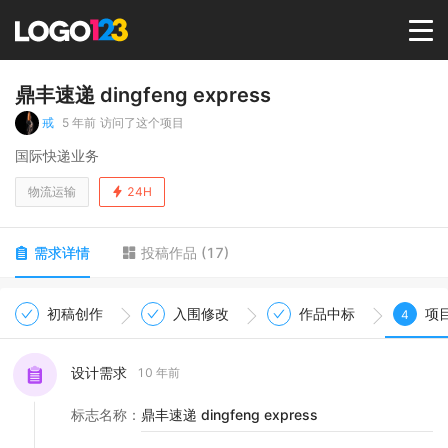
首页
鼎丰速递 dingfeng express
戒
5 年前
访问了这个项目
选择套餐→
国际快递业务
物流运输
24H
LOGO案例
需求详情
投稿作品
(
17
)
商标版权
初稿创作
入围修改
作品中标
项
4
LOGO
设计需求
10 年前
登录 / 注册
标志名称
：
鼎丰速递 dingfeng express