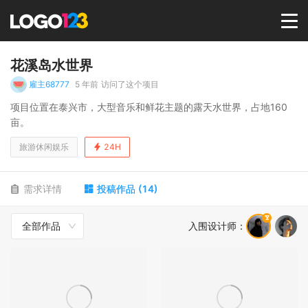
首页
花溪岛水世界
雇主68777
5 年前
访问了这个项目
选择套餐→
项目位置在泰兴市，大型音乐和鲜花主题的露天水世界，占地160
亩。
LOGO案例
旅游休闲娱乐
24H
商标版权
需求详情
投稿作品
(
14
)
全部作品
入围设计师
：
LOGO
登录 / 注册