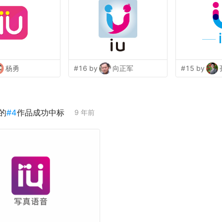
杨勇
#16 by
向正军
#15 by
的
#
4
作品成功中标
9 年前