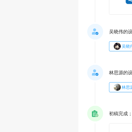
吴晓伟的
吴晓
林思源的
林思
初稿完成