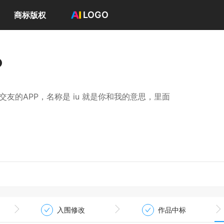
LOGO
商标版权
首页
选择套餐→
o
LOGO案例
商标版权
LOGO
是 iu 就是你和我的意思，里面
登录 / 注册
入围修改
作品中标