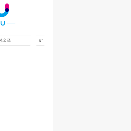
孙金泽
#14 by
吴晓伟
#13 by
林