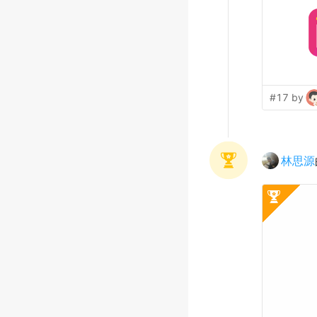
#17 by
林思源