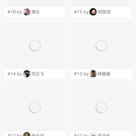
#16 by
潘乐
#15 by
周国强
#14 by
劳志飞
#13 by
林颖颖
#12 by
孙金泽
#11 by
陈兆松