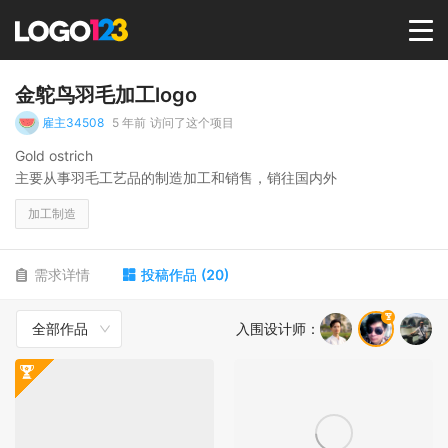
首页
金鸵鸟羽毛加工logo
雇主34508
5 年前
访问了这个项目
选择套餐→
Gold ostrich
主要从事羽毛工艺品的制造加工和销售，销往国内外
LOGO案例
加工制造
商标版权
需求详情
投稿作品
(
20
)
全部作品
入围设计师
：
LOGO
登录 / 注册