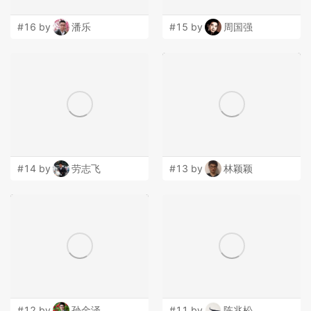
#16 by
潘乐
#15 by
周国强
#14 by
劳志飞
#13 by
林颖颖
#12 by
孙金泽
#11 by
陈兆松