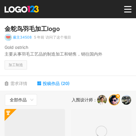
首页
金鸵鸟羽毛加工logo
雇主34508
5 年前
访问了这个项目
选择套餐→
Gold ostrich
主要从事羽毛工艺品的制造加工和销售，销往国内外
LOGO案例
加工制造
商标版权
需求详情
投稿作品
(
20
)
全部作品
入围设计师
：
LOGO
登录 / 注册