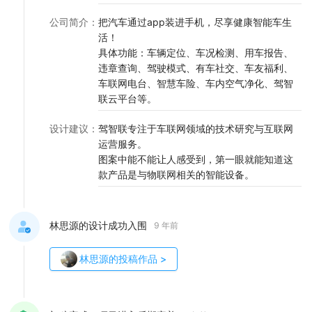
公司简介
：
把汽车通过app装进手机，尽享健康智能车生
活！
具体功能：车辆定位、车况检测、用车报告、
违章查询、驾驶模式、有车社交、车友福利、
车联网电台、智慧车险、车内空气净化、驾智
联云平台等。
设计建议
：
驾智联专注于车联网领域的技术研究与互联网
运营服务。
图案中能不能让人感受到，第一眼就能知道这
款产品是与物联网相关的智能设备。
林思源的设计成功入围
9 年前
林思源
的投稿作品
>