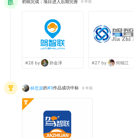
初稿完成；项目进入后期完善
9 年前
#28 by
孙金泽
#27 by
何锦江
的
#
3
作品成功中标
林思源
9 年前