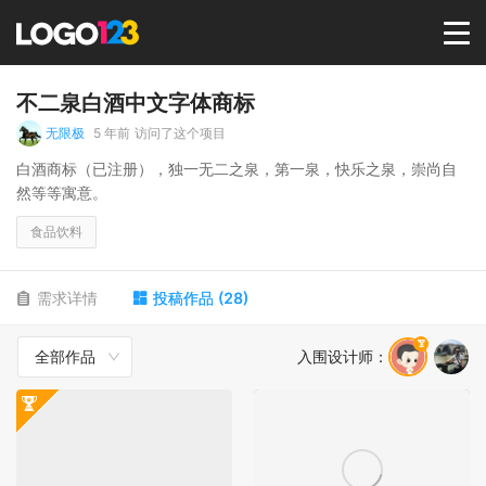
首页
不二泉白酒中文字体商标
无限极
5 年前
访问了这个项目
选择套餐→
白酒商标（已注册），独一无二之泉，第一泉，快乐之泉，崇尚自
然等等寓意。
LOGO案例
食品饮料
商标版权
需求详情
投稿作品
(
28
)
全部作品
入围设计师
：
LOGO
登录 / 注册