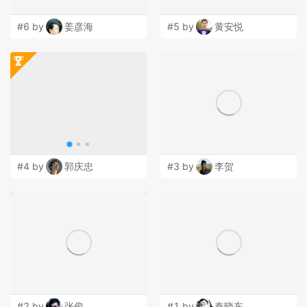
#6 by
姜彦海
#5 by
黄安悦
#4 by
郭庆忠
#3 by
李贺
#2 by
张俊
#1 by
秦晓东