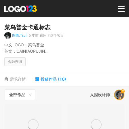
首页
菜鸟普金卡通标志
图西.Tsui
5 年前
访问了这个项目
选择套餐→
中文LOGO：菜鸟普金
英文：CAINIAOPUJIN
主营 金融行业
LOGO案例
金融咨询
鸟,动物，卡通
商标版权
需求详情
投稿作品
(
10
)
全部作品
入围设计师
：
LOGO
登录 / 注册