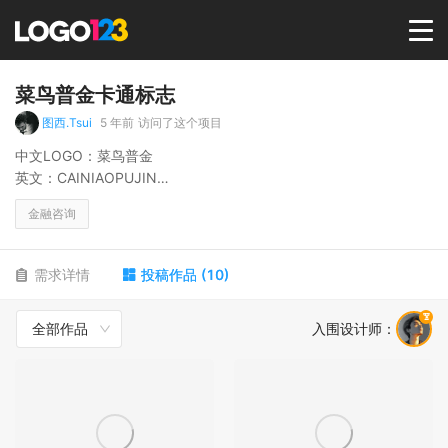
首页
菜鸟普金卡通标志
图西.Tsui
5 年前
访问了这个项目
选择套餐→
中文LOGO：菜鸟普金
英文：CAINIAOPUJIN
主营 金融行业
LOGO案例
金融咨询
鸟,动物，卡通
商标版权
需求详情
投稿作品
(
10
)
全部作品
入围设计师
：
LOGO
登录 / 注册