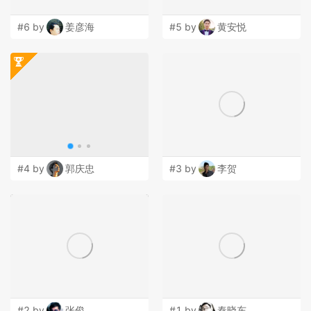
#6 by
姜彦海
#5 by
黄安悦
#4 by
郭庆忠
#3 by
李贺
#2 by
张俊
#1 by
秦晓东