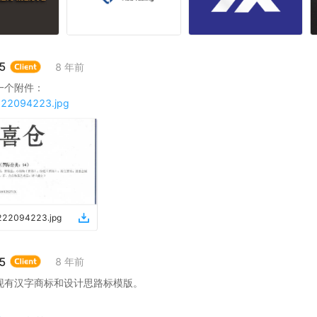
5
8 年前
一个附件：
222094223.jpg
0222094223
.
jpg
5
8 年前
现有汉字商标和设计思路标模版。