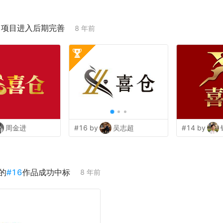
；项目进入后期完善
8 年前
周金进
#16 by
吴志超
#14 by
的
#
16
作品成功中标
8 年前