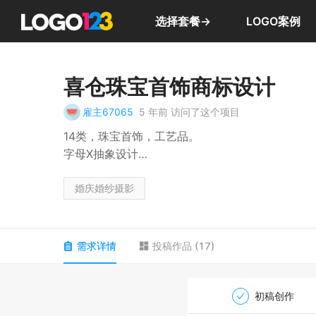
选择套餐→
LOGO案例
喜仓珠宝首饰商标设计
雇主67065
5 年前
访问了这个项目
14类，珠宝首饰，工艺品。
字母X抽象设计
喜鹊， 鸟元素
婚庆婚纱摄影
需求详情
投稿作品
(
17
)
初稿创作