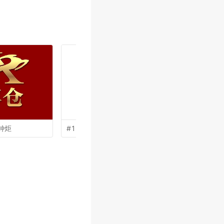
钟炬
#13 by
盛铭
#12 by
余