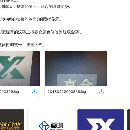
1/抽象x，整体能像一匹跃起的喜鹿更好.
2/x中间有抽象的英文c的图样显示。
3/把现有的汉字主标喜仓颜色修改为红底金字 。
整体协调统一，庄重大气。
093809
.
jpg
20180222093856
.
jpg