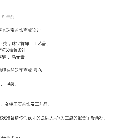
8 年前
喜仓珠宝首饰商标设计
14类，珠宝首饰，工艺品。
字母X抽象设计
喜鹊， 鸟元素
我现在的汉字商标 喜仓
1、14类。
2、金银玉石首饰及工艺品。
这次准备请你们设计的是以大写x为主题的配套字母商标。
设计要求是: