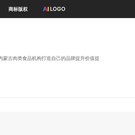
LOGO
商标版权
首页
选择套餐→
LOGO案例
商标版权
LOGO
内蒙古肉类食品机构打造自己的品牌提升价值提
登录 / 注册
肉类公司老板；
；