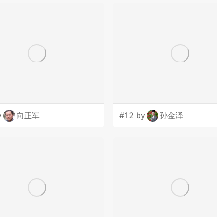
y
向正军
#12 by
孙金泽