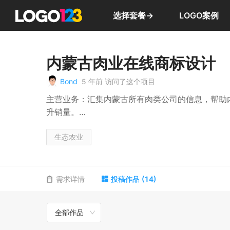
选择套餐→
LOGO案例
内蒙古肉业在线商标设计
Bond
5 年前
访问了这个项目
主营业务：汇集内蒙古所有肉类公司的信息，帮助
升销量。
设计受众：1、广大人民群众(肉食消费者)；2、各
设计用途：1、印刷在各种包装、网站等基本用途
生态农业
需求详情
投稿作品
(
14
)
全部作品