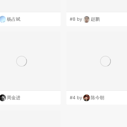
杨占斌
#8 by
赵鹏
周金进
#4 by
陈今朝