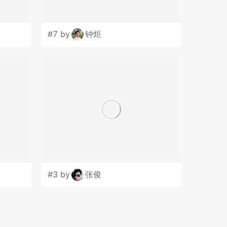
#7 by
钟炬
#3 by
张俊