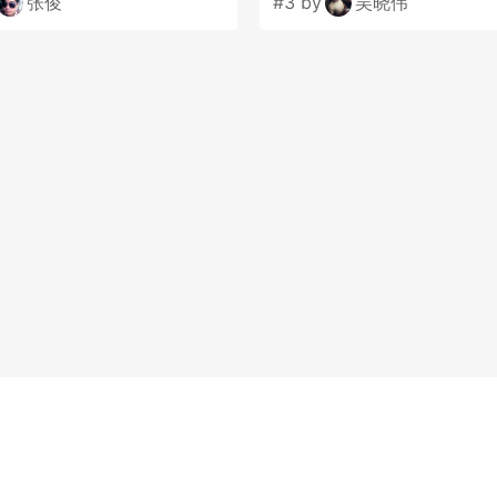
张俊
#3 by
吴晓伟