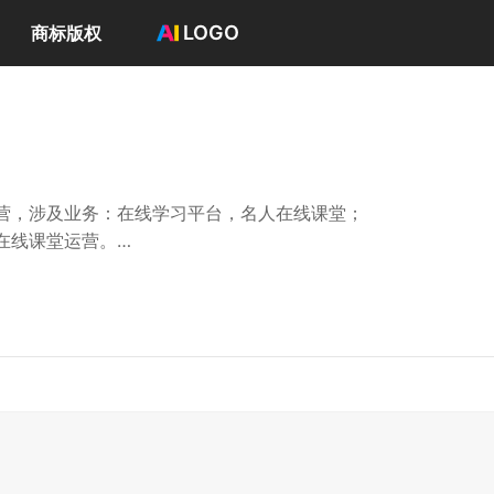
LOGO
商标版权
首页
选择套餐→
LOGO案例
商标版权
LOGO
营，涉及业务：在线学习平台，名人在线课堂；
登录 / 注册
在线课堂运营。
营平台，孵化器。