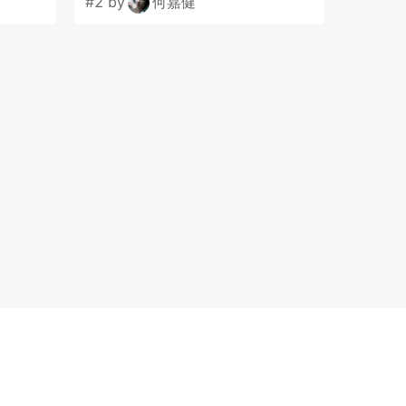
#2 by
何嘉健