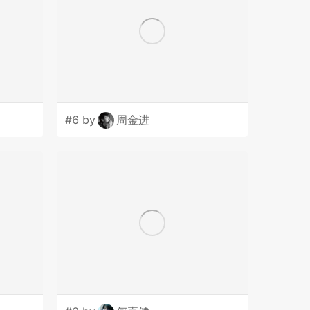
#6 by
周金进