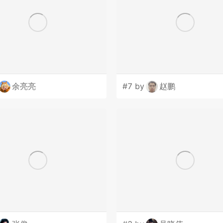
余亮亮
#7 by
赵鹏