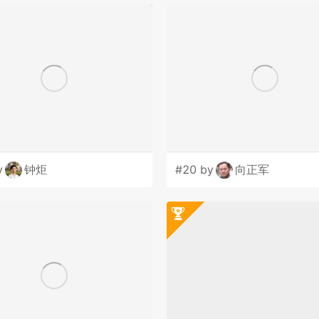
y
钟炬
#20 by
向正军