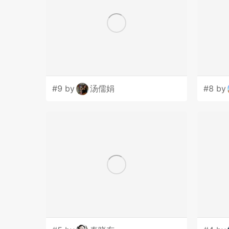
#9 by
汤儒娟
#8 by