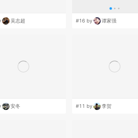
y
吴志超
#16 by
谭家强
y
安冬
#11 by
李贺