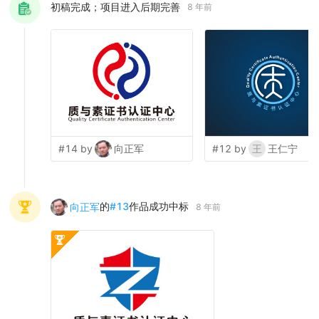
初稿完成；项目进入后期完善
8 年前
#14 by
向正军
#12 by
王
王仁宁
的
#
13
作品成功中标
向正军
8 年前