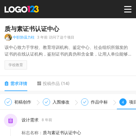
首页
质与素证书认证中心
中职协温力柱
3 年前
访问了这个项目
选择套餐→
该中心致力于学校、教育培训机构、鉴定中心、社会组织所颁发的
证书的在线认证机构，鉴别证书的真伪和含金量，让用人单位能够
对所持证书人有更深的了解。
LOGO案例
学校教育
中文：质与素证书认证中心
英文：Quality Certificate Authentication Center
商标版权
需求详情
投稿作品
(
14
)
LOGO
初稿创作
入围修改
作品中标
项
4
登录 / 注册
设计需求
8 年前
标志名称
：
质与素证书认证中心