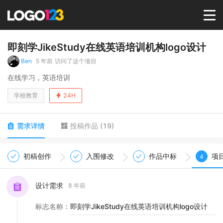
首页
即刻学JikeStudy在线英语培训机构logo设计
Ben
5 年前
访问了这个项目
选择套餐→
在线学习，英语培训
学校教育
24H
LOGO案例
需求详情
投稿作品
(
19
)
商标版权
初稿创作
入围修改
作品中标
项
4
LOGO
设计需求
8 年前
登录 / 注册
标志名称
：
即刻学JikeStudy在线英语培训机构logo设计