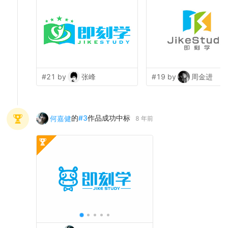
#21 by
张峰
#19 by
周金进
的
#
3
作品成功中标
何嘉健
8 年前