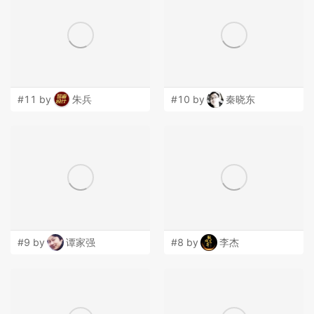
#11 by
朱兵
#10 by
秦晓东
#9 by
谭家强
#8 by
李杰