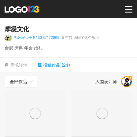
首页
摩凝文化
飞凌婚礼·子龙13367172999
5 年前
访问了这个项目
选择套餐→
会展 庆典 年会 婚礼
LOGO案例
需求详情
投稿作品
(
21
)
全部作品
入围设计师
：
商标版权
LOGO
登录 / 注册