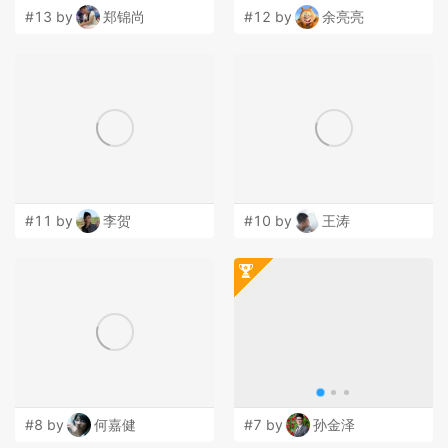
#13 by
郑锦尚
#12 by
余亮亮
#11 by
李贺
#10 by
王涛
#8 by
何嘉健
#7 by
孙金泽