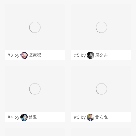
#6 by
谭家强
#5 by
周金进
#4 by
曾翼
#3 by
黄安悦