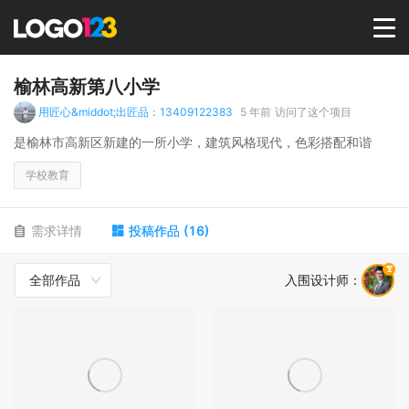
首页
榆林高新第八小学
用匠心&middot;出匠品：13409122383
5 年前
访问了这个项目
选择套餐→
是榆林市高新区新建的一所小学，建筑风格现代，色彩搭配和谐
学校教育
LOGO案例
需求详情
投稿作品
(
16
)
商标版权
全部作品
入围设计师
：
LOGO
登录 / 注册