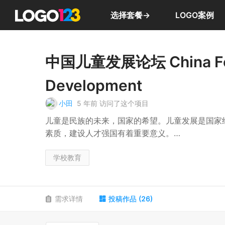
选择套餐→
LOGO案例
中国儿童发展论坛 China For
Development
小田
5 年前
访问了这个项目
儿童是民族的未来，国家的希望。儿童发展是国家
素质，建设人才强国有着重要意义。
中国一贯重视发展儿童事业，出台了一系列政策文
学校教育
育、福利、环境等领域取得了显著成绩。但受经济
临着诸多问题与挑战。
需求详情
投稿作品
(
26
)
论坛围绕儿童健康、教育、福利与社会环境、法律
开展主题研讨、课题研究、成果出版等相关研究研