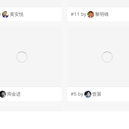
y
黄安悦
#11 by
黎明锋
周金进
#5 by
曾翼