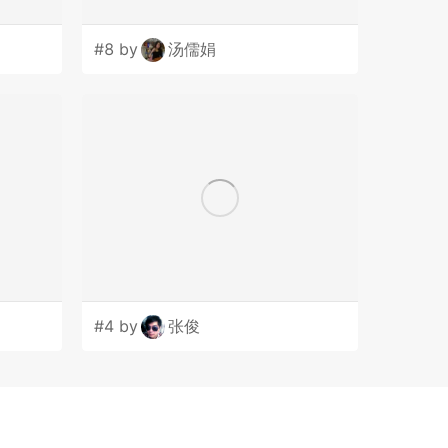
#8 by
汤儒娟
#4 by
张俊