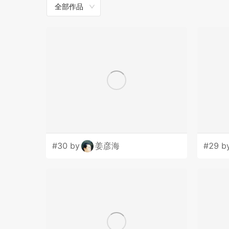
全部作品
工作，深入推进儿童发展。
论坛主题：儿童友好：让世界更美好
参加人员
1. 知名专家学者
2.国家有关部委领导（国务院妇儿工委、教育部
究中心等部委）
3.儿童国际组织官员（联合国儿童基金会、联合国
4.儿童友好城市政府负责人（上海、深圳、长沙、
#30 by
姜彦海
#29 b