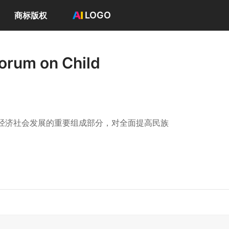
LOGO
商标版权
首页
选择套餐→
um on Child
LOGO案例
商标版权
LOGO
登录 / 注册
经济社会发展的重要组成部分，对全面提高民族
件，实施了一系列重大举措，在儿童的健康、教
、社会、文化等因素影响，中国的儿童发展仍面
等主题内容，开展对话交流研讨。论坛还将适时
讨工作，以需求和问题为导向，多维度进行日常