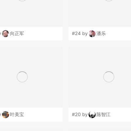
y
向正军
#24 by
潘乐
y
叶美宝
#20 by
陈智江