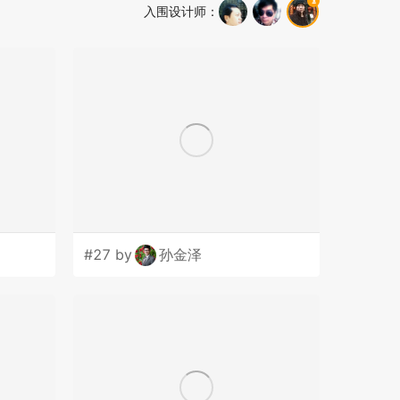
入围设计师
：
#27 by
孙金泽