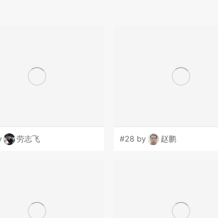
、国家卫健委、全国妇联、民政部、国务院发展研
规划署等）
成都等）
y
劳志飞
#28 by
赵鹏