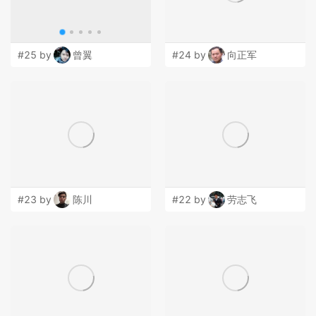
#25 by
曾翼
#24 by
向正军
#23 by
陈川
#22 by
劳志飞