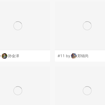
y
孙金泽
#11 by
郑锦尚