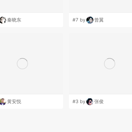
秦晓东
#7 by
曾翼
黄安悦
#3 by
张俊