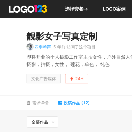
选择套餐→
LOGO案例
靓影女子写真定制
四季琴声
5 年前
访问了这个项目
即将开业的个人摄影工作室主拍女性，户外自然人
摄影，拍摄，女性， 莲花，单色， 纯色
文化广告媒体
24H
需求详情
投稿作品
(
12
)
全部作品