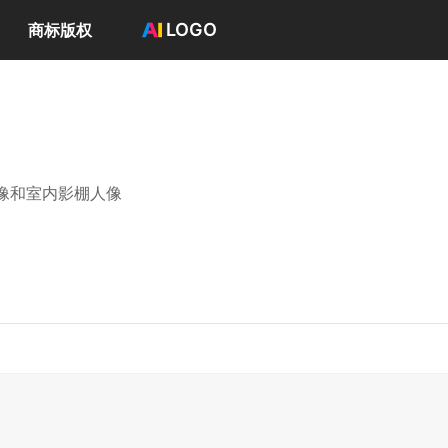
LOGO
商标版权
首页
选择套餐→
LOGO案例
商标版权
LOGO
像和室内影棚人像
登录 / 注册