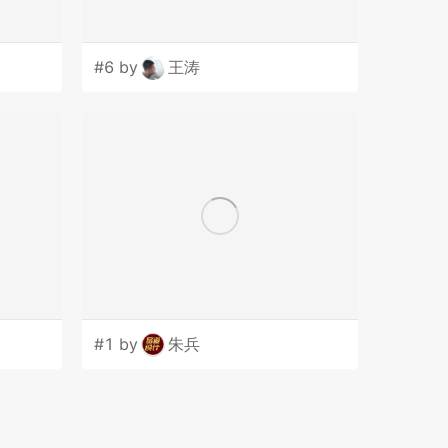
#6 by
王涛
#1 by
朱兵