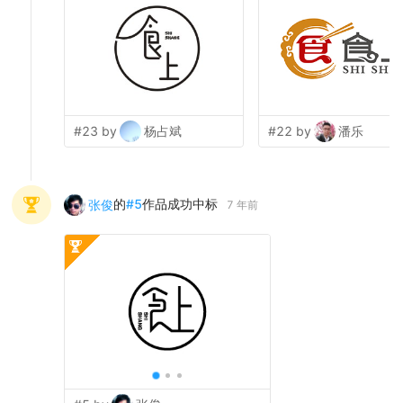
#23 by
杨占斌
#22 by
潘乐
的
#
5
作品成功中标
张俊
7 年前