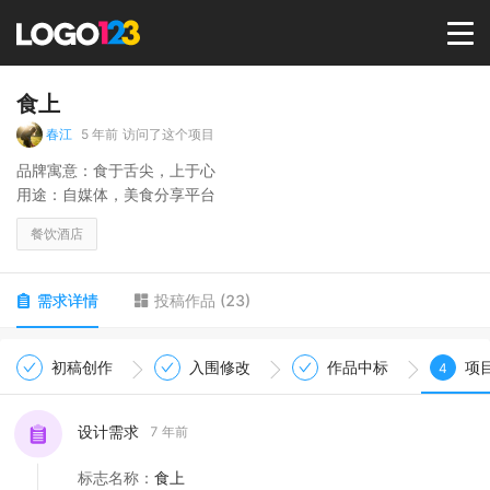
首页
食上
春江
5 年前
访问了这个项目
选择套餐→
品牌寓意：食于舌尖，上于心
用途：自媒体，美食分享平台
LOGO案例
餐饮酒店
商标版权
需求详情
投稿作品
(
23
)
LOGO
初稿创作
入围修改
作品中标
项
4
登录 / 注册
设计需求
7 年前
标志名称
：
食上