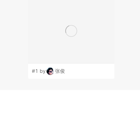
#1 by
张俊