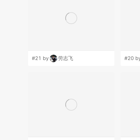
#21 by
劳志飞
#20 b