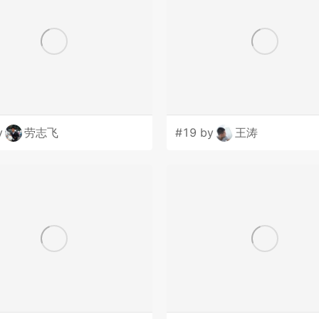
y
劳志飞
#19 by
王涛