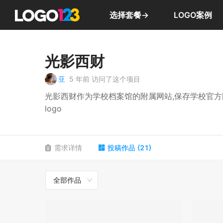
选择套餐→
LOGO案例
光影西财
亚
5 年前
访问了这个项目
光影西财作为学校档案馆的附属网站,保存学校官
logo
需求详情
投稿作品
(
21
)
全部作品