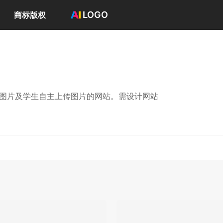
LOGO
商标版权
首页
选择套餐→
LOGO案例
商标版权
LOGO
方图片及学生自主上传图片的网站。需设计网站
登录 / 注册