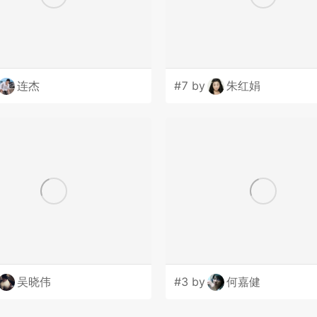
连杰
#7 by
朱红娟
吴晓伟
#3 by
何嘉健