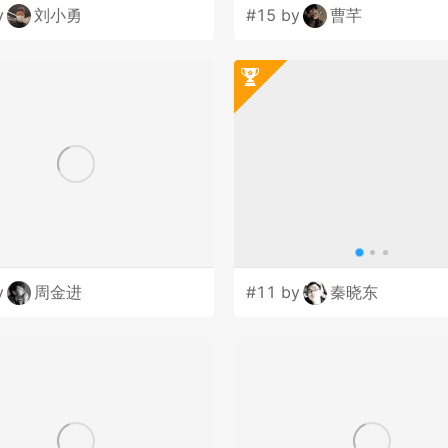
y
刘小勇
#15 by
曹芊
y
周金进
#11 by
秦晓东