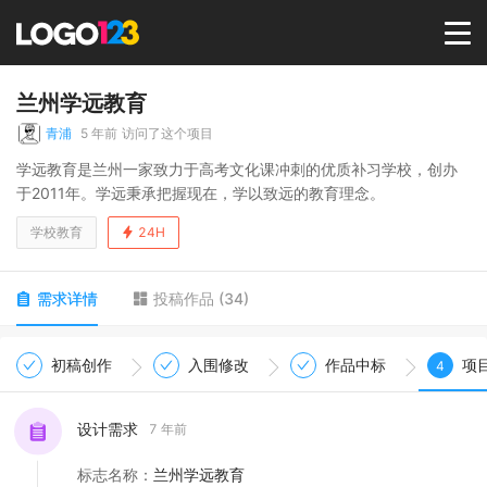
首页
兰州学远教育
青浦
5 年前
访问了这个项目
选择套餐→
学远教育是兰州一家致力于高考文化课冲刺的优质补习学校，创办
于2011年。学远秉承把握现在，学以致远的教育理念。
LOGO案例
学校教育
24H
商标版权
需求详情
投稿作品
(
34
)
LOGO
初稿创作
入围修改
作品中标
项
4
登录 / 注册
设计需求
7 年前
标志名称
：
兰州学远教育