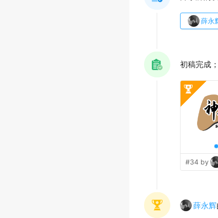
薛永
初稿完成
#34 by
薛永辉