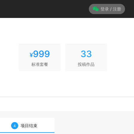
登录 / 注册
999
33
¥
标准套餐
投稿作品
项目结束
4