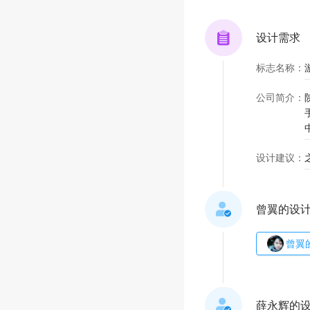
设计需求
标志名称
：
公司简介
：
设计建议
：
曾翼的设
曾翼
薛永辉的