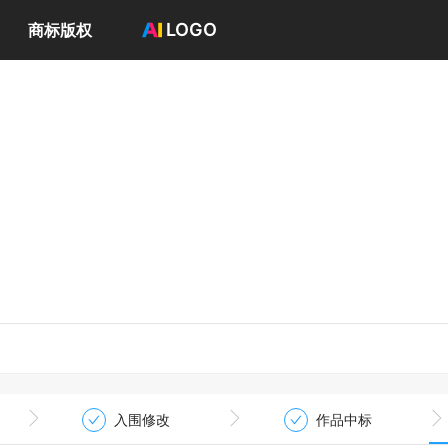
LOGO
商标版权
首页
选择套餐→
LOGO案例
商标版权
LOGO
登录 / 注册
入围修改
作品中标