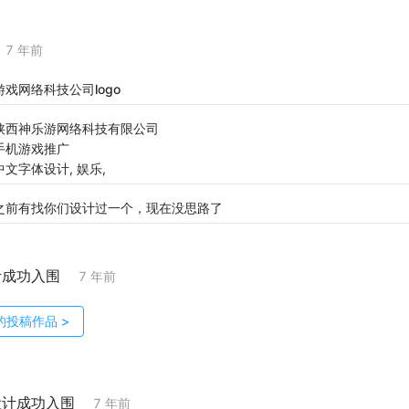
7 年前
游戏网络科技公司logo
陕西神乐游网络科技有限公司
手机游戏推广
中文字体设计, 娱乐,
之前有找你们设计过一个，现在没思路了
计成功入围
7 年前
的投稿作品
>
设计成功入围
7 年前