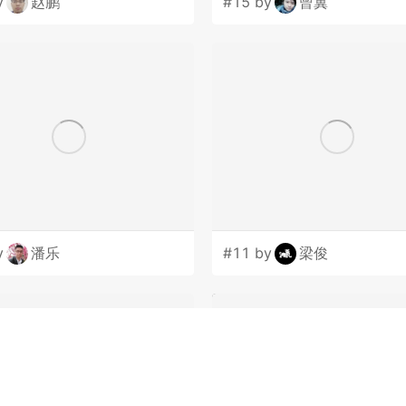
y
赵鹏
#15 by
曾翼
y
潘乐
#11 by
梁俊