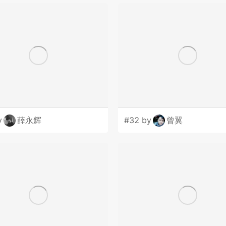
y
薛永辉
#32 by
曾翼