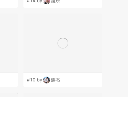
#14 by
潘乐
#10 by
连杰