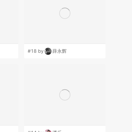
#18 by
薛永辉