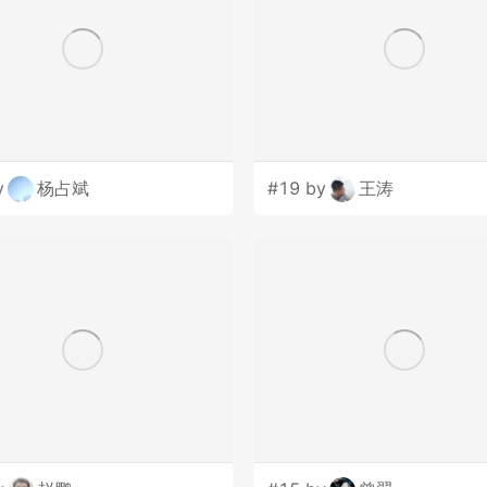
y
杨占斌
#19 by
王涛