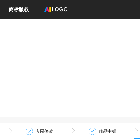
LOGO
商标版权
首页
选择套餐→
LOGO案例
商标版权
LOGO
登录 / 注册
入围修改
作品中标