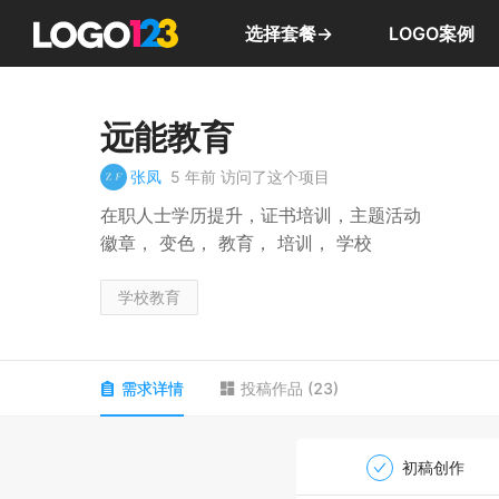
选择套餐→
LOGO案例
远能教育
张凤
5 年前
访问了这个项目
在职人士学历提升，证书培训，主题活动
徽章， 变色， 教育， 培训， 学校
学校教育
需求详情
投稿作品
(
23
)
初稿创作