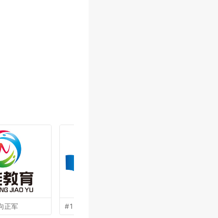
向正军
#19 by
姜彦海
#18 by
陈