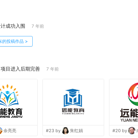
设计成功入围
7 年前
东
的投稿作品
>
；项目进入后期完善
7 年前
余亮亮
#23 by
朱红娟
#20 by