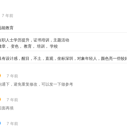
7 年前
远能教育
在职人士学历提升，证书培训，主题活动
徽章， 变色， 教育， 培训， 学校
具有设计感，醒目，不土，直观，坐标深圳，对象年轻人，颜色亮一些较
7 年前
沟通下，避免重复修改，可以发一下做参考
7 年前
后面再填
7 年前