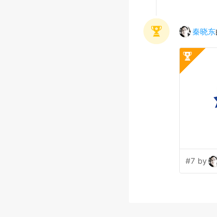
秦晓东
#7 by