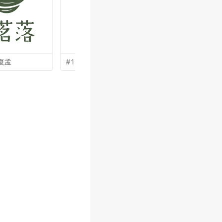
夏孟
#14 by
孙金泽
#13 by
盛