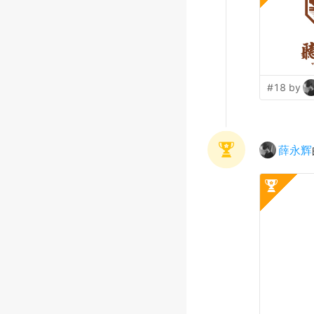
#18 by
薛永辉