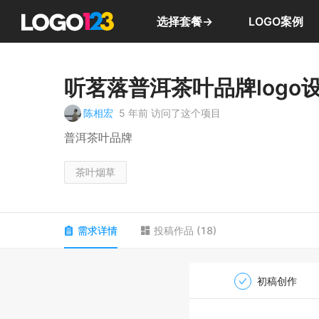
选择套餐→
LOGO案例
听茗落普洱茶叶品牌logo
陈相宏
5 年前
访问了这个项目
普洱茶叶品牌
茶叶烟草
需求详情
投稿作品
(
18
)
初稿创作