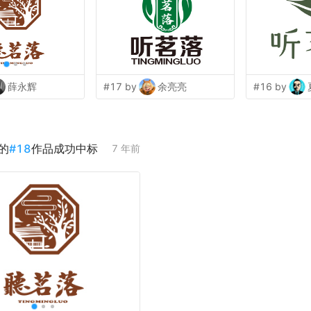
薛永辉
#17 by
余亮亮
#16 by
的
#
18
作品成功中标
7 年前