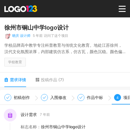
首页
徐州市铜山中学logo设计
晓庆 设计师
5 年前
访问了这个项目
选择套餐→
学校品牌高中教学专注科普教育与传统文化教育。地处江苏徐州，
汉代文化氛围浓厚，内部建筑仿古系，仿古瓦，颜色沉稳。颜色偏
暗红，有积淀。
LOGO案例
学校教育
商标版权
需求详情
投稿作品
(
7
)
LOGO
初稿创作
入围修改
作品中标
项
4
登录 / 注册
设计需求
7 年前
标志名称
：
徐州市铜山中学logo设计