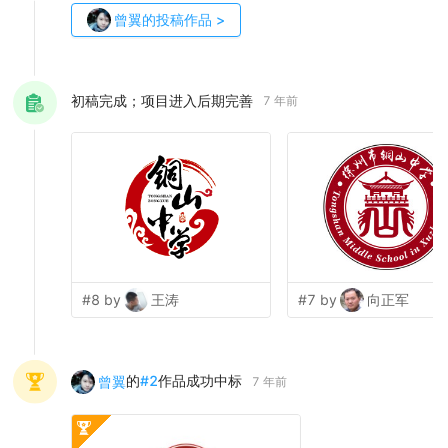
曾翼
的投稿作品
>
初稿完成；项目进入后期完善
7 年前
#8 by
王涛
#7 by
向正军
的
#
2
作品成功中标
曾翼
7 年前