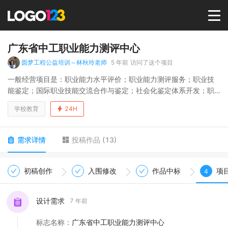
首页
广东省中工职业能力测评中心
圆梦工程公益培训～林秋玲老师
5 年前
访问了这个项目
选择套餐→
一般经营项目是：职业能力水平评价；职业能力测评服务；职业技
能鉴定；国际职业技能交流合作与鉴定；社会化鉴定体系开发；职
业技能考核系统开发；职业技能等级认证；组织、策划职业技能行
LOGO案例
学校教育
24H
业学术研讨和交流活动；职业技能标准研究、开发和成果推广；职
业技能科研文献和教材研发；档案管理；档案数字化服务。，许可
经营项目是：组织、策划职业技能人才信息交流活动；建设职业技
商标版权
需求详情
投稿作品
(
13
)
能人才信息平台。
LOGO
初稿创作
入围修改
作品中标
项
4
登录 / 注册
设计需求
7 年前
标志名称
：
广东省中工职业能力测评中心