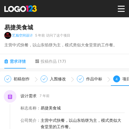
首页
易捷美食城
艺巅空间设计
5 年前
访问了这个项目
选择套餐→
主营中式快餐，以山东馅饼为主，模式类似大食堂里的工作餐。
LOGO案例
需求详情
投稿作品
(
17
)
商标版权
初稿创作
入围修改
作品中标
项
4
LOGO
设计需求
7 年前
标志名称
：
易捷美食城
登录 / 注册
公司简介
：
主营中式快餐，以山东馅饼为主，模式类似大
食堂里的工作餐。