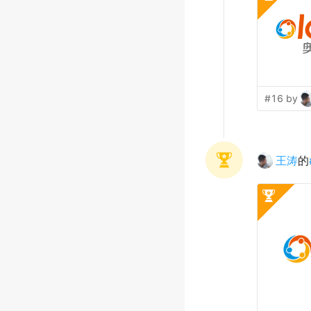
#16 by
王涛
的