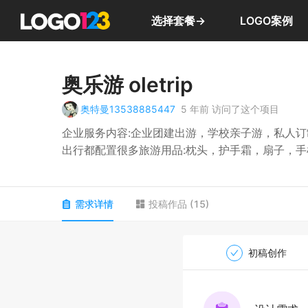
选择套餐→
LOGO案例
奥乐游 oletrip
奥特曼13538885447
5 年前
访问了这个项目
企业服务内容:企业团建出游，学校亲子游，私人
出行都配置很多旅游用品:枕头，护手霜，扇子，
企业色是橙色。
需求详情
投稿作品
(
15
)
初稿创作