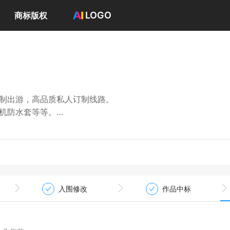
LOGO
商标版权
首页
选择套餐→
LOGO案例
商标版权
LOGO
订制出游，高品质私人订制线路。
登录 / 注册
手机防水套等等。
入围修改
作品中标