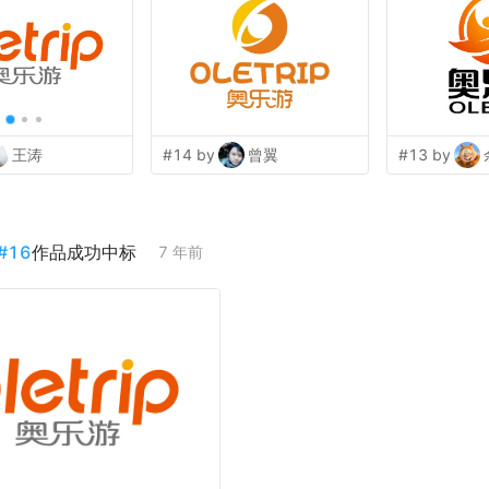
王涛
#14 by
曾翼
#13 by
#
16
作品成功中标
7 年前