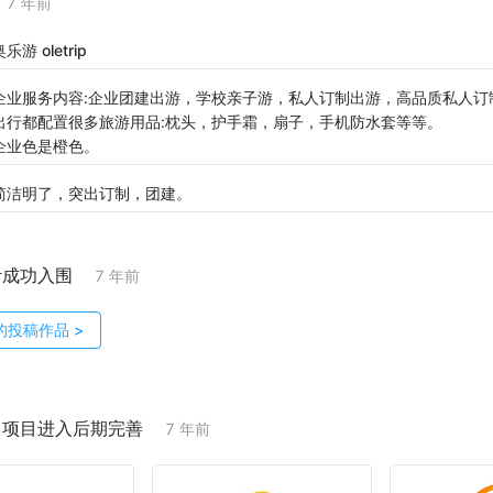
7 年前
乐游 oletrip
企业服务内容:企业团建出游，学校亲子游，私人订制出游，高品质私人订
出行都配置很多旅游用品:枕头，护手霜，扇子，手机防水套等等。
企业色是橙色。
简洁明了，突出订制，团建。
计成功入围
7 年前
的投稿作品
>
；项目进入后期完善
7 年前