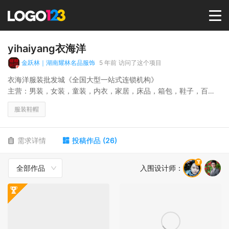
首页
yihaiyang衣海洋
金跃林｜湖南耀林名品服饰
5 年前
访问了这个项目
选择套餐→
衣海洋服装批发城《全国大型一站式连锁机构》
主营：男装，女装，童装，内衣，家居，床品，箱包，鞋子，百
货。
LOGO案例
服装鞋帽
核心理念：一件也是批发价！零售=批发
商标版权
需求详情
投稿作品
(
26
)
全部作品
入围设计师
：
LOGO
登录 / 注册