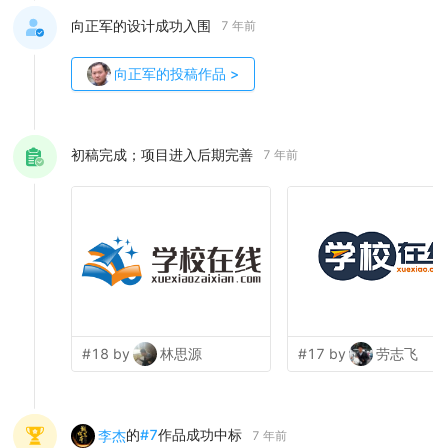
向正军的设计成功入围
7 年前
向正军
的投稿作品
>
初稿完成；项目进入后期完善
7 年前
#18 by
林思源
#17 by
劳志飞
的
#
7
作品成功中标
李杰
7 年前