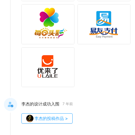
李杰的设计成功入围
7 年前
李杰
的投稿作品
>