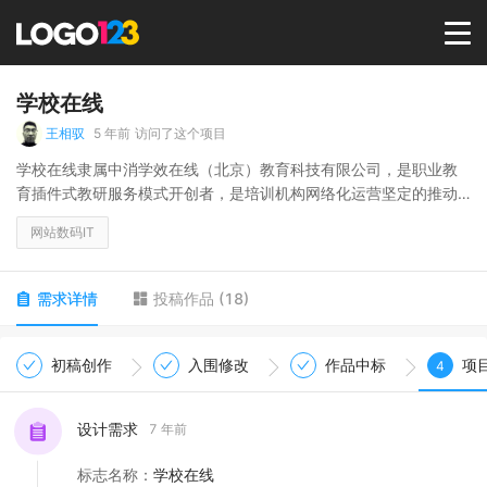
首页
学校在线
王相驭
5 年前
访问了这个项目
选择套餐→
学校在线隶属中消学效在线（北京）教育科技有限公司，是职业教
育插件式教研服务模式开创者，是培训机构网络化运营坚定的推动
者；以精品课程开发、优秀师资培养和在线学习平台开发为核心产
LOGO案例
网站数码IT
品，致力打造中国职业培训行业教研和共享平台的“中央厨房”。对应
网址：xuexiao.com.cn;xuexiaozaixian.com
简单来说就是给培训机构提供录制好的视频课程、优质师资、网络
商标版权
需求详情
投稿作品
(
18
)
平台等教学服务，属于B2B的业务。
LOGO
初稿创作
入围修改
作品中标
项
4
登录 / 注册
设计需求
7 年前
标志名称
：
学校在线