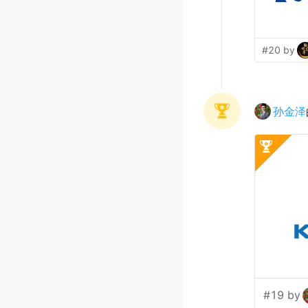
#20 by
孙金泽
#19 by