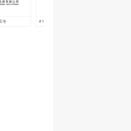
安冬
#16 by
王涛
#15 by
陈