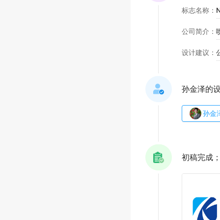
标志名称
：
N
公司简介
：
设计建议
：
孙金泽的
孙金
初稿完成