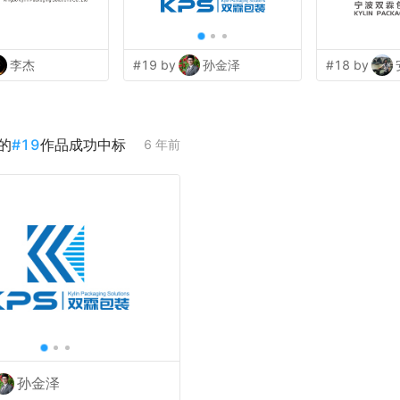
李杰
#19 by
孙金泽
#18 by
的
#
19
作品成功中标
6 年前
孙金泽