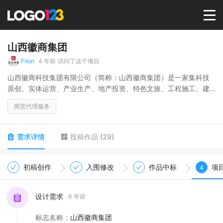
首页
山西徽商集团
FiIon
4 年前
访问了这个项目
选择套餐→
山西徽商科技集团有限公司（简称：山西徽商集团）是一家集科技
原创、实体运营、产业生产、地产投资、特色文旅、工程施工、建
筑装饰、创新金融、资本运作的多元化、综合型企业。业务范围：
LOGO案例
商贸代理服务
投资、文旅、地产、建筑、装饰、新能源、商贸等。集团业务遍及
各省市、并布局海外。徽商集团把诚信、创新、合作、共赢作为立
企之本。
商标版权
需求详情
投稿作品
(
29
)
LOGO
初稿创作
入围修改
作品中标
项
4
登录 / 注册
设计需求
6 年前
标志名称
：
山西徽商集团