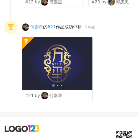
#22 by
何嘉星
#20 by
郭庆忠
的
#
21
作品成功中标
何嘉星
6 年前
#21 by
何嘉星