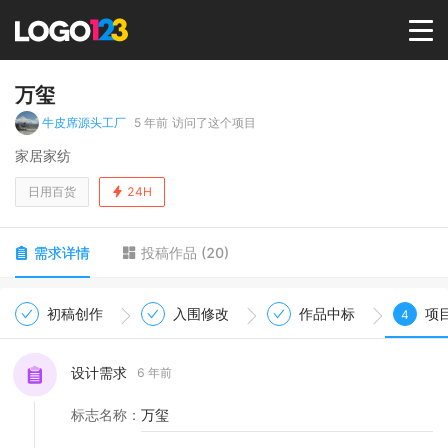
首页
万玺
牛皮席源头工厂
5 年前
访问了这个项目
选择套餐→
家居家纺
日用百货
24H
LOGO案例
需求详情
投稿作品
(
20
)
商标版权
初稿创作
入围修改
作品中标
项
4
LOGO
设计需求
6 年前
登录 / 注册
标志名称
：
万玺