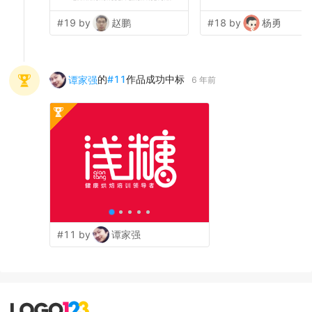
#19 by
赵鹏
#18 by
杨勇
的
#
11
作品成功中标
谭家强
6 年前
#11 by
谭家强