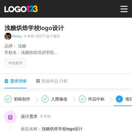
首页
浅糖烘焙学校logo设计
Ricky
5 年前
访问了这个项目
选择套餐→
品牌： 浅糖
学校名：浅糖烘焙培训学院
品牌理念：做健康烘焙培训领导者
LOGO案例
学校教育
主营业务：面包培训，甜品培训，蛋糕培训，饮料咖啡培训，轻食
培训
商标版权
需求详情
投稿作品
(
18
)
主要客户群：80%为女性
学习目的：开烘焙店，开轻食店。
LOGO
初稿创作
入围修改
作品中标
项
4
登录 / 注册
设计需求
6 年前
标志名称
：
浅糖烘焙学校logo设计