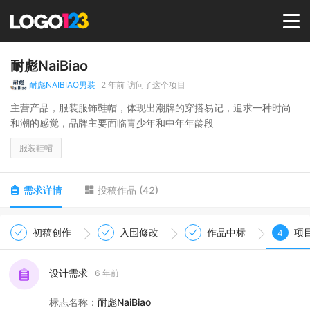
首页
耐彪NaiBiao
耐彪NAIBIAO男装
2 年前
访问了这个项目
选择套餐→
主营产品，服装服饰鞋帽，体现出潮牌的穿搭易记，追求一种时尚
和潮的感觉，品牌主要面临青少年和中年年龄段
LOGO案例
服装鞋帽
商标版权
需求详情
投稿作品
(
42
)
LOGO
初稿创作
入围修改
作品中标
项
4
登录 / 注册
设计需求
6 年前
标志名称
：
耐彪NaiBiao