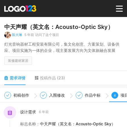
首页
中天声耀（英文名：Acousto-Optic Sky）
陈大琳
5 年前
访问了这个项目
选择套餐→
灯光音响器材工程安装有限公司，集文化创意、方案策划、设备供
应、项目实施为一体的企业，现主要发展方向为文体旅融合发展
LOGO案例
装修建材家居
商标版权
需求详情
投稿作品
(
23
)
LOGO
初稿创作
入围修改
作品中标
项
4
登录 / 注册
设计需求
6 年前
标志名称
：
中天声耀（英文名：Acousto-Optic Sky）